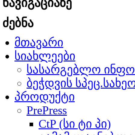
ნავიგაციაზე
ძებნა
მთავარი
სიახლეები
სასარგებლო ინფო
ბეჭდვის სპეც.სახე
პროდუქტი
PrePress
CtP (სი ტი პი)