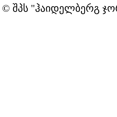
© შპს "ჰაიდელბერგ ჯო