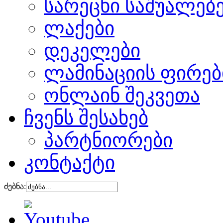
სარეცხი საშუალებ
ლაქები
დეკელები
ლამინაციის ფირებ
ონლაინ შეკვეთა
ჩვენს შესახებ
პარტნიორები
კონტაქტი
ძებნა: