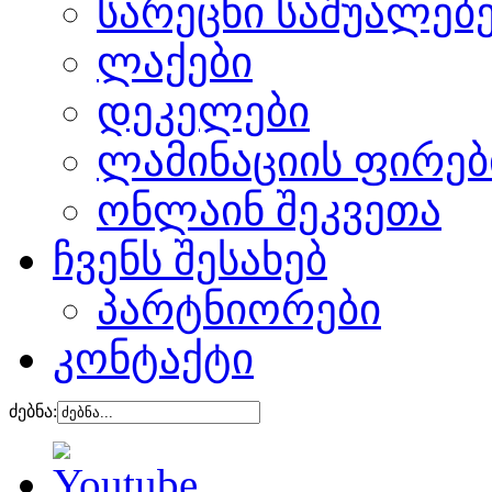
სარეცხი საშუალებ
ლაქები
დეკელები
ლამინაციის ფირებ
ონლაინ შეკვეთა
ჩვენს შესახებ
პარტნიორები
კონტაქტი
ძებნა: