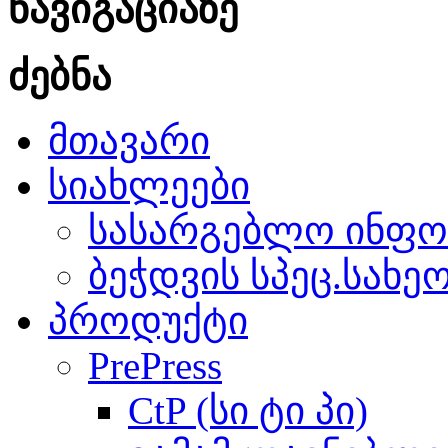
ნავიგაციაზე
ძებნა
მთავარი
სიახლეები
სასარგებლო ინფო
ბეჭდვის სპეც.სახე
პროდუქტი
PrePress
CtP (სი ტი პი)