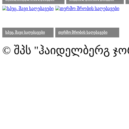
სპეც. შავი საღებავები
თერმო შრობის საღებავები
© შპს "ჰაიდელბერგ ჯო