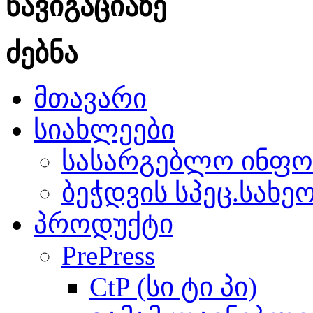
ნავიგაციაზე
ძებნა
მთავარი
სიახლეები
სასარგებლო ინფო
ბეჭდვის სპეც.სახე
პროდუქტი
PrePress
CtP (სი ტი პი)