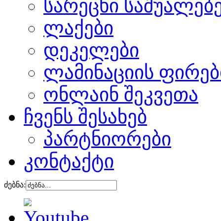
სარეცხი საშუალებ
ლაქები
დეკელები
ლამინაციის ფირებ
ონლაინ შეკვეთა
ჩვენს შესახებ
პარტნიორები
კონტაქტი
ძებნა: