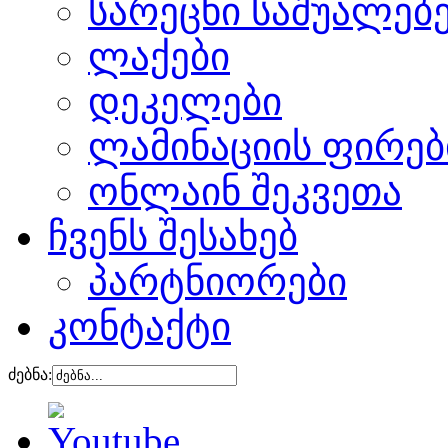
სარეცხი საშუალებ
ლაქები
დეკელები
ლამინაციის ფირებ
ონლაინ შეკვეთა
ჩვენს შესახებ
პარტნიორები
კონტაქტი
ძებნა: