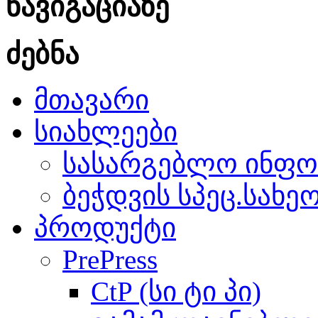
ნავიგაციაზე
ძებნა
მთავარი
სიახლეები
სასარგებლო ინფო
ბეჭდვის სპეც.სახე
პროდუქტი
PrePress
CtP (სი ტი პი)