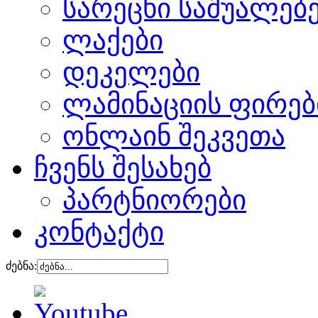
სარეცხი საშუალებ
ლაქები
დეკელები
ლამინაციის ფირებ
ონლაინ შეკვეთა
ჩვენს შესახებ
პარტნიორები
კონტაქტი
ძებნა: