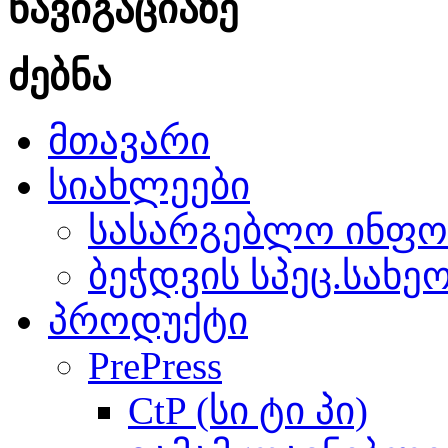
ნავიგაციაზე
ძებნა
მთავარი
სიახლეები
სასარგებლო ინფო
ბეჭდვის სპეც.სახე
პროდუქტი
PrePress
CtP (სი ტი პი)