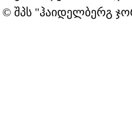
© შპს "ჰაიდელბერგ ჯო