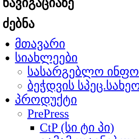
ნავიგაციაზე
ძებნა
მთავარი
სიახლეები
სასარგებლო ინფო
ბეჭდვის სპეც.სახე
პროდუქტი
PrePress
CtP (სი ტი პი)