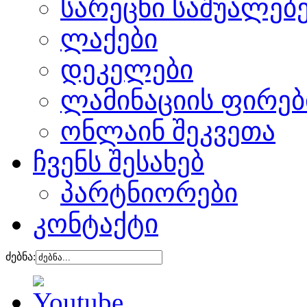
სარეცხი საშუალებ
ლაქები
დეკელები
ლამინაციის ფირებ
ონლაინ შეკვეთა
ჩვენს შესახებ
პარტნიორები
კონტაქტი
ძებნა: