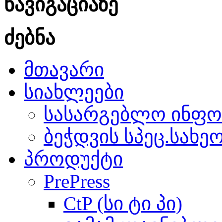
ნავიგაციაზე
ძებნა
მთავარი
სიახლეები
სასარგებლო ინფო
ბეჭდვის სპეც.სახე
პროდუქტი
PrePress
CtP (სი ტი პი)