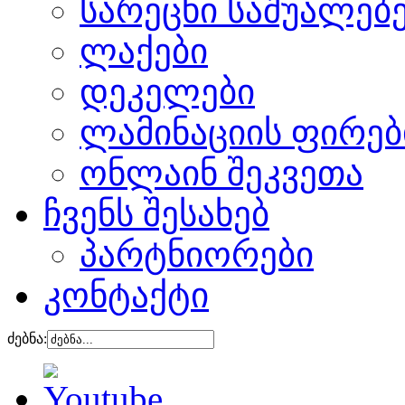
სარეცხი საშუალებ
ლაქები
დეკელები
ლამინაციის ფირებ
ონლაინ შეკვეთა
ჩვენს შესახებ
პარტნიორები
კონტაქტი
ძებნა: