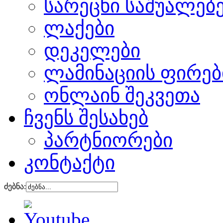
სარეცხი საშუალებ
ლაქები
დეკელები
ლამინაციის ფირებ
ონლაინ შეკვეთა
ჩვენს შესახებ
პარტნიორები
კონტაქტი
ძებნა: