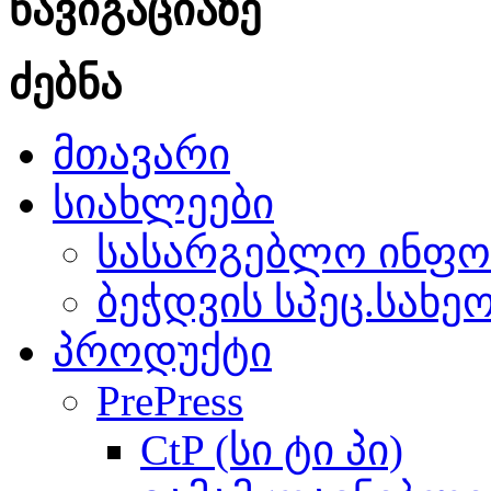
ნავიგაციაზე
ძებნა
მთავარი
სიახლეები
სასარგებლო ინფო
ბეჭდვის სპეც.სახე
პროდუქტი
PrePress
CtP (სი ტი პი)