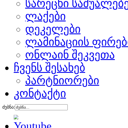
სარეცხი საშუალებ
ლაქები
დეკელები
ლამინაციის ფირებ
ონლაინ შეკვეთა
ჩვენს შესახებ
პარტნიორები
კონტაქტი
ძებნა: