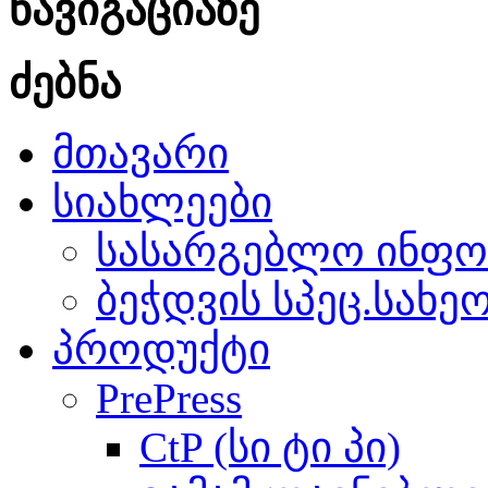
ნავიგაციაზე
ძებნა
მთავარი
სიახლეები
სასარგებლო ინფო
ბეჭდვის სპეც.სახე
პროდუქტი
PrePress
CtP (სი ტი პი)