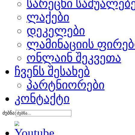
სარეცხი საშუალებ
ლაქები
დეკელები
ლამინაციის ფირებ
ონლაინ შეკვეთა
ჩვენს შესახებ
პარტნიორები
კონტაქტი
ძებნა: