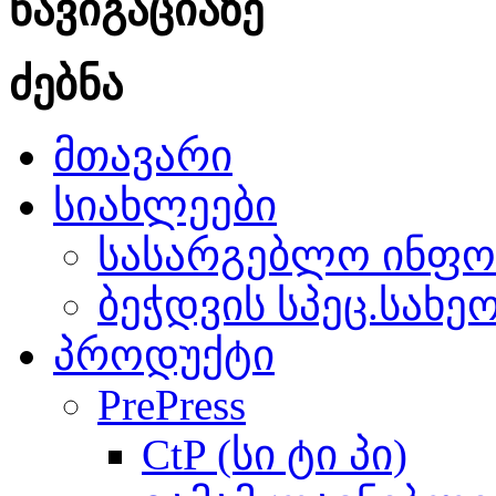
ნავიგაციაზე
ძებნა
მთავარი
სიახლეები
სასარგებლო ინფო
ბეჭდვის სპეც.სახე
პროდუქტი
PrePress
CtP (სი ტი პი)