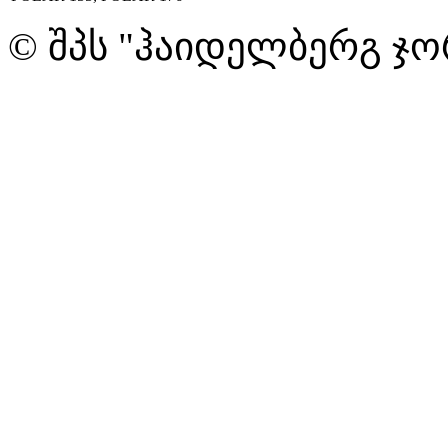
© შპს "ჰაიდელბერგ ჯო