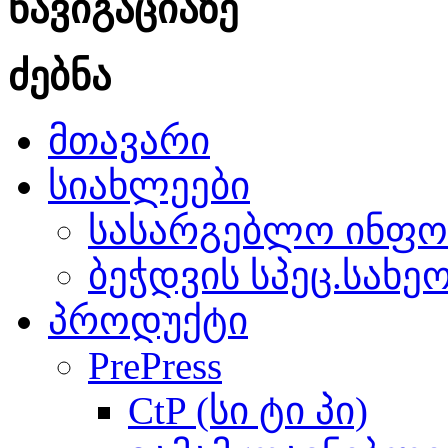
ნავიგაციაზე
ძებნა
მთავარი
სიახლეები
სასარგებლო ინფო
ბეჭდვის სპეც.სახე
პროდუქტი
PrePress
CtP (სი ტი პი)