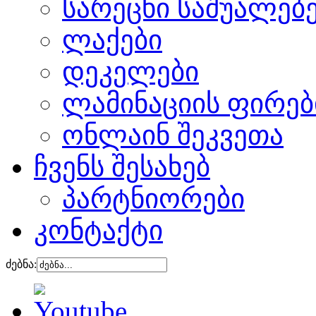
სარეცხი საშუალებ
ლაქები
დეკელები
ლამინაციის ფირებ
ონლაინ შეკვეთა
ჩვენს შესახებ
პარტნიორები
კონტაქტი
ძებნა: