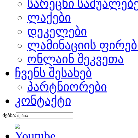
სარეცხი საშუალებ
ლაქები
დეკელები
ლამინაციის ფირებ
ონლაინ შეკვეთა
ჩვენს შესახებ
პარტნიორები
კონტაქტი
ძებნა: