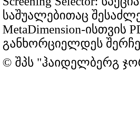
Screening Selector: სპ
საშუალებითაც შესაძლებ
MetaDimension-ისთვის 
განხორციელდეს შერჩე
© შპს "ჰაიდელბერგ ჯო