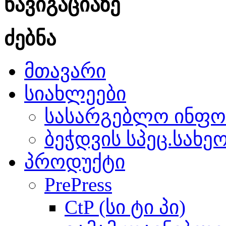
ნავიგაციაზე
ძებნა
მთავარი
სიახლეები
სასარგებლო ინფო
ბეჭდვის სპეც.სახე
პროდუქტი
PrePress
CtP (სი ტი პი)