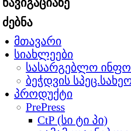
ნავიგაციაზე
ძებნა
მთავარი
სიახლეები
სასარგებლო ინფო
ბეჭდვის სპეც.სახე
პროდუქტი
PrePress
CtP (სი ტი პი)