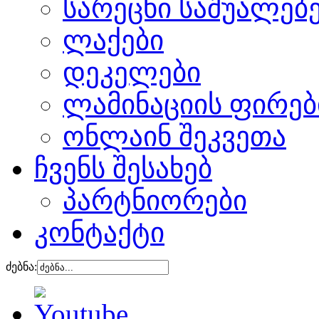
სარეცხი საშუალებ
ლაქები
დეკელები
ლამინაციის ფირებ
ონლაინ შეკვეთა
ჩვენს შესახებ
პარტნიორები
კონტაქტი
ძებნა: