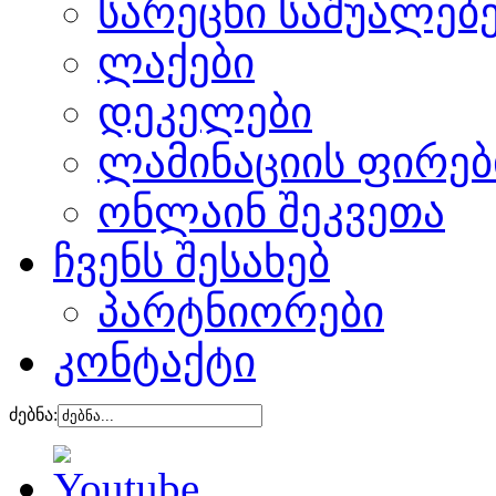
სარეცხი საშუალებ
ლაქები
დეკელები
ლამინაციის ფირებ
ონლაინ შეკვეთა
ჩვენს შესახებ
პარტნიორები
კონტაქტი
ძებნა: