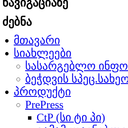
ნავიგაციაზე
ძებნა
მთავარი
სიახლეები
სასარგებლო ინფო
ბეჭდვის სპეც.სახე
პროდუქტი
PrePress
CtP (სი ტი პი)