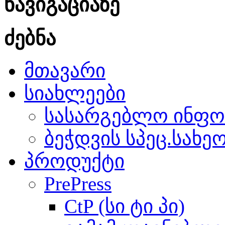
ნავიგაციაზე
ძებნა
მთავარი
სიახლეები
სასარგებლო ინფო
ბეჭდვის სპეც.სახე
პროდუქტი
PrePress
CtP (სი ტი პი)