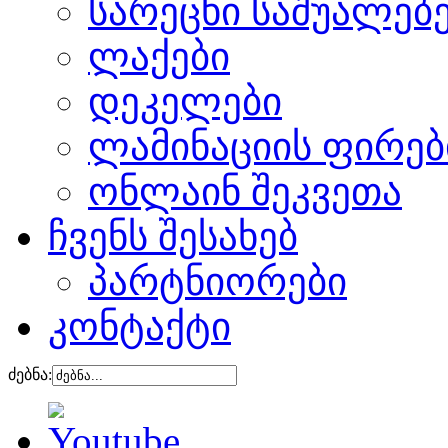
სარეცხი საშუალებ
ლაქები
დეკელები
ლამინაციის ფირებ
ონლაინ შეკვეთა
ჩვენს შესახებ
პარტნიორები
კონტაქტი
ძებნა: