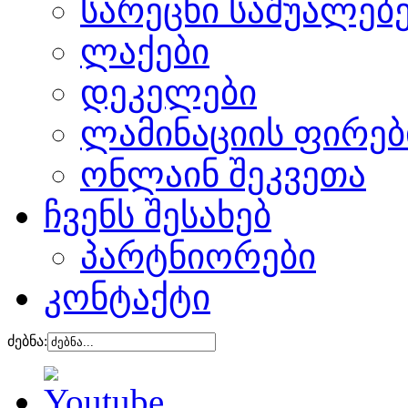
სარეცხი საშუალებ
ლაქები
დეკელები
ლამინაციის ფირებ
ონლაინ შეკვეთა
ჩვენს შესახებ
პარტნიორები
კონტაქტი
ძებნა: