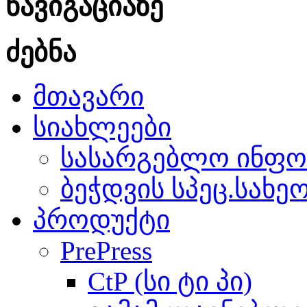
ნავიგაციაზე
ძებნა
მთავარი
სიახლეები
სასარგებლო ინფო
ბეჭდვის სპეც.სახე
პროდუქტი
PrePress
CtP (სი ტი პი)