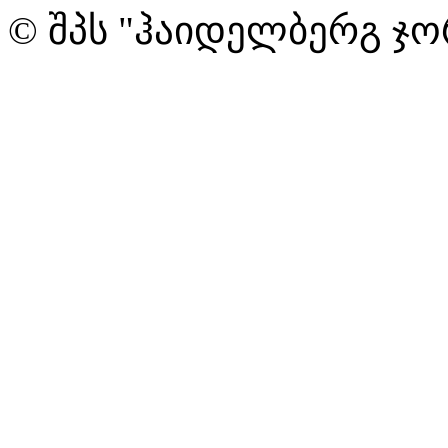
© შპს "ჰაიდელბერგ ჯო