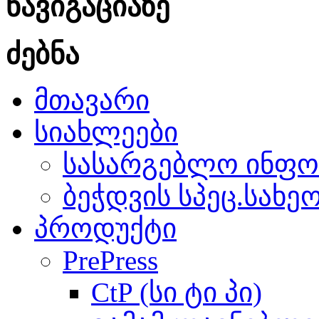
ნავიგაციაზე
ძებნა
მთავარი
სიახლეები
სასარგებლო ინფო
ბეჭდვის სპეც.სახე
პროდუქტი
PrePress
CtP (სი ტი პი)