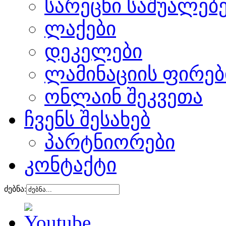
სარეცხი საშუალებ
ლაქები
დეკელები
ლამინაციის ფირებ
ონლაინ შეკვეთა
ჩვენს შესახებ
პარტნიორები
კონტაქტი
ძებნა: