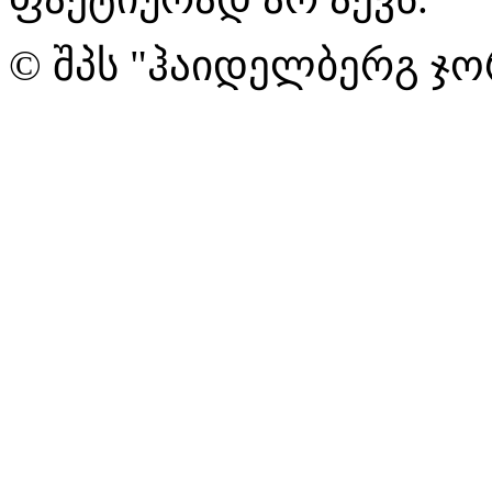
© შპს "ჰაიდელბერგ ჯო